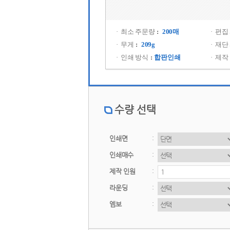
최소 주문량
 200매 
편집
무게
 209g 
재단
인쇄 방식
합판인쇄
제작
수량 선택
 인쇄면 
 
 인쇄매수 
 
제작 인원
 
라운딩
 
엠보
 