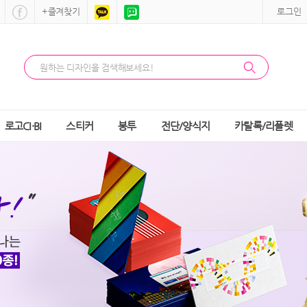
+즐겨찾기
로그인
로고CI·BI
스티커
봉투
전단/양식지
카탈록/리플렛