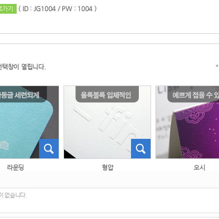
 
( ID : JG1004 / PW : 1004 )
로가기
 
선택창이 열립니다.
 라운딩 
 형압 
 오시 
이 없습니다.