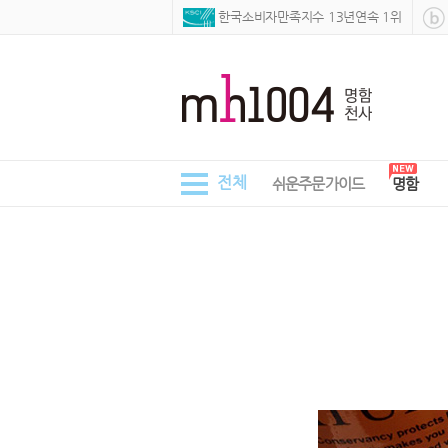
 한국소비자만족지수 13년연속 1위
전체
쉬운주문가이드
명함