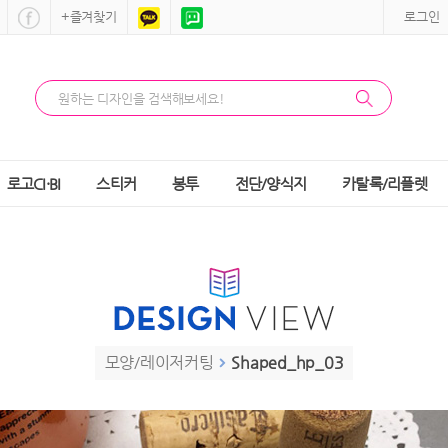
+즐겨찾기
로그인
로고CI·BI
스티커
봉투
전단/양식지
카탈록/리플렛
모양/레이저커팅
 
Shaped_hp_03