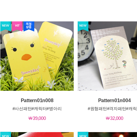
럭셔리형
￦39,000
럭셔리형
￦32
 
 
상세보기
상세보기
 Pattern01n008 
 Pattern01n004 
#사선패턴#캐릭터#병아리
#원형패턴#격자패턴#캐
￦39,000
￦32,000
럭셔리형
￦32,000
럭셔리형
￦39