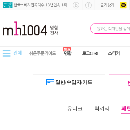
 한국소비자만족지수 13년연속 1위
+즐겨찾기
전체
쉬운주문가이드
명함
로고CI·BI
스티커
 일반/수입지/카드 
 
유니크
럭셔리
패