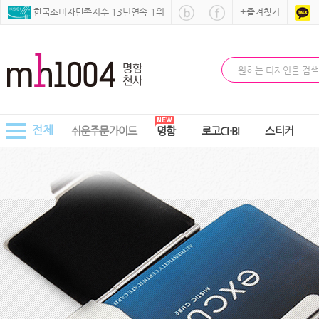
 한국소비자만족지수 13년연속 1위
+즐겨찾기
전체
쉬운주문가이드
명함
로고CI·BI
스티커
[G35i] 스킨이니셜 명함케