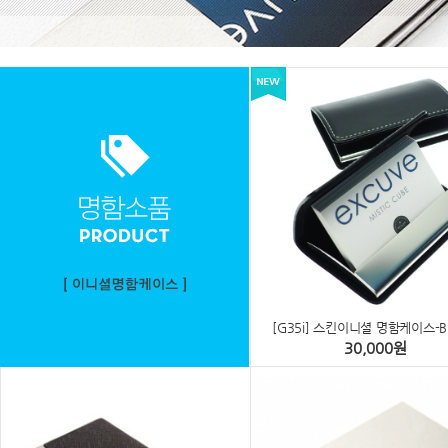
BLACK
￦30
상세보기
 
[CX5] METAL SKIN 이니셜 명함 
케이스-BLACK
[TGX3] 슬림 스틸 이니셜
 [G35i] 스킨이니셜 명함케이스-B
￦24,000
￦21
30,000
원
상세보기
상세보기
 
 