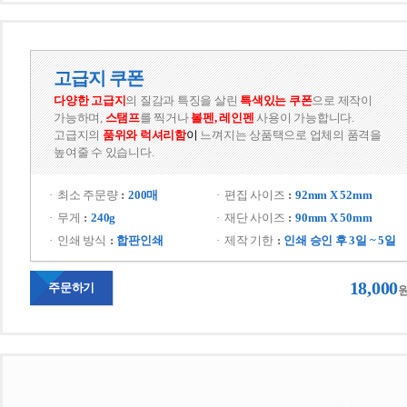
고급지 쿠폰
다양한 고급지
의 질감과 특징을 살린
 
특색있는 쿠폰
으로 제작이 
가능하며,
 
스탬프
를 찍거나 
볼펜, 레인펜
 사용이 가능합니다.
고급지의 
품위와
 
럭셔리함
이
 느껴지는 상품택으로 업체의 품격을 
높여줄 수 있습니다.
 
최소 주문량
200매
편집 사이즈
92mm X 52mm
무게
240g
재단 사이즈
90mm X 50mm
인쇄 방식
합판인쇄
제작 기한
인쇄 승인 후 3일 ~ 5일
18,000
주문하기
원