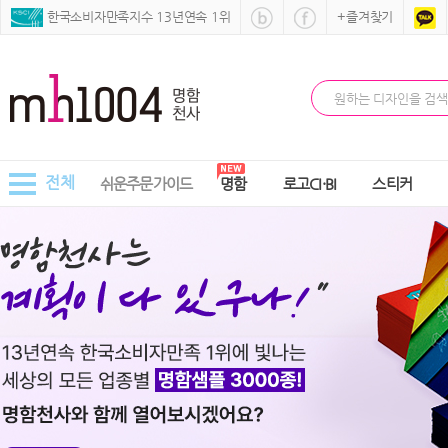
 한국소비자만족지수 13년연속 1위
+즐겨찾기
전체
쉬운주문가이드
명함
로고CI·BI
스티커