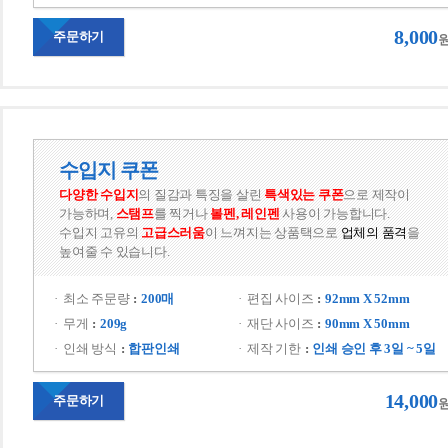
8,000
주문하기
원
수입지 쿠폰
다양한 수입지
의 질감과 특징을 살린 
특색있는 쿠폰
으로 제작이 
가능하며, 
스탬프
를 찍거나 
볼펜, 레인펜
 사용이 가능합니다.
수입지 고유의 
고급스러움
이 느껴지는 상품택으로 
업체의 품격
을 
높여줄 수 있습니다.
최소 주문량
200매
편집 사이즈
92mm X 52mm
무게
209g
재단 사이즈
90mm X 50mm
인쇄 방식
합판인쇄
제작 기한
인쇄 승인 후 3일 ~ 5일
14,000
주문하기
원