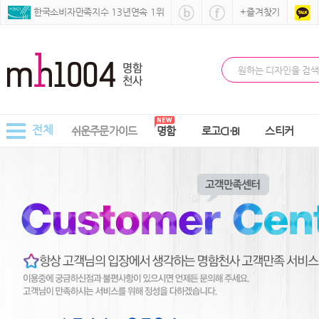
 한국소비자만족지수 13년연속 1위
+즐겨찾기
전체
쉬운주문가이드
명함
로고CI·BI
스티커