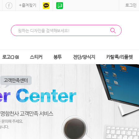
+즐겨찾기
로그인
로고CI·BI
스티커
봉투
전단/양식지
카탈록/리플렛