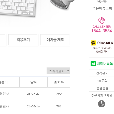
이용후기
예치금 제도
글쓴이
날짜
조회수
함천사
26-07-27
790
함천사
26-06-16
791