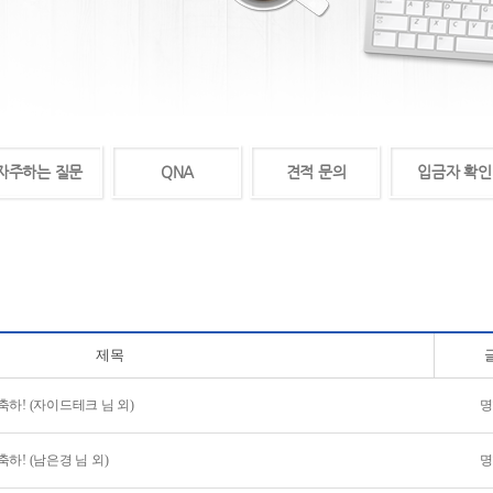
자주하는 질문
QNA
견적 문의
입금자 확인
제목
하! (자이드테크 님 외)
명
하! (남은경 님 외)
명