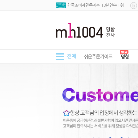
 한국소비자만족지수 13년연속 1위
전체
쉬운주문가이드
명함