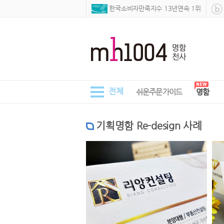
 한국소비자만족지수 13년연속 1위
전체
쉬운주문가이드
명함
기획명함 Re-design 사례