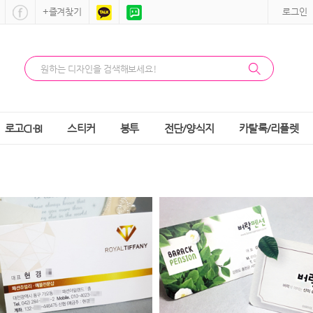
+즐겨찾기
로그인
로고CI·BI
스티커
봉투
전단/양식지
카탈록/리플렛